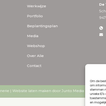
De 
Werkwijze
Sch
Portfolio
947
Beplantingsplan
Media
Webshop
Over Alie
Contact
Om de best
om informat
stemmen me
nerie |
Website laten maken door Junto Media
|
Algemene
unieke ID's
toestemmin
en mogelij