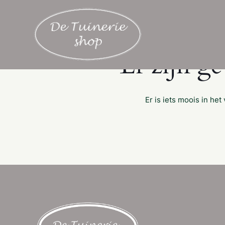
Er zijn g
Er is iets moois in h