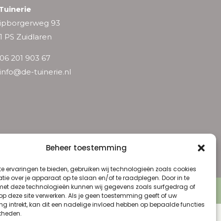
Tuinerie
ipborgerweg 93
1 PS Zuidlaren
06 201 903 67
info@de-tuinerie.nl
Beheer toestemming
e ervaringen te bieden, gebruiken wij technologieën zoals cookies
ie over je apparaat op te slaan en/of te raadplegen. Door in te
t deze technologieën kunnen wij gegevens zoals surfgedrag of
 Voorwaarden
 op deze site verwerken. Als je geen toestemming geeft of uw
g intrekt, kan dit een nadelige invloed hebben op bepaalde functies
kheden.