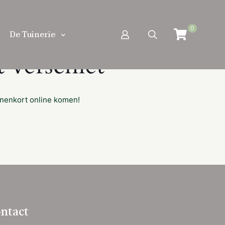
0
De Tuinerie
 verschiet
nnenkort online komen!
ntact