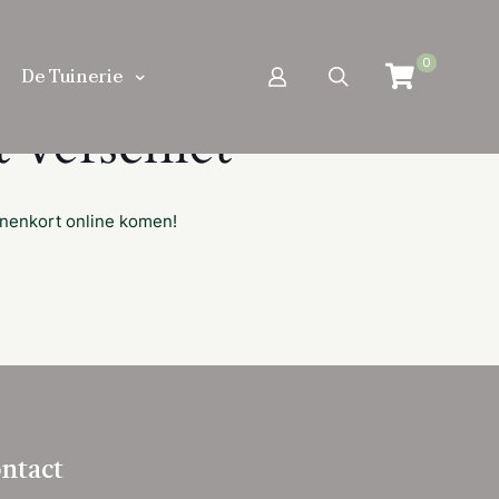
0
De Tuinerie
 verschiet
nnenkort online komen!
ntact