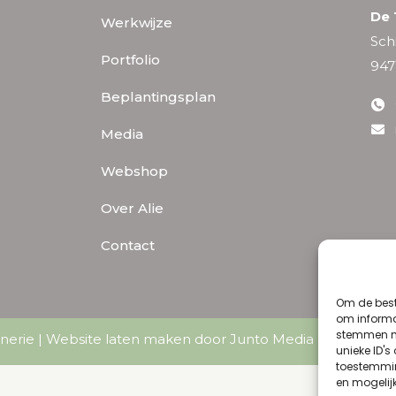
De 
Werkwijze
Sch
Portfolio
947
Beplantingsplan
Media
Webshop
Over Alie
Contact
Om de best
om informat
stemmen me
nerie |
Website laten maken door Junto Media
|
Algemene
unieke ID's
toestemmin
en mogelij