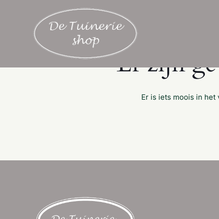
Er zijn g
Er is iets moois in h