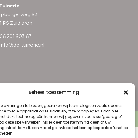
Tuinerie
ipborgerweg 93
1 PS Zuidlaren
06 201 903 67
info@de-tuinerie.nl
Beheer toestemming
e ervaringen te bieden, gebruiken wij technologieën zoals cookies
ie over je apparaat op te slaan en/of te raadplegen. Door in te
t deze technologieën kunnen wij gegevens zoals surfgedrag of
 Voorwaarden
 op deze site verwerken. Als je geen toestemming geeft of uw
g intrekt, kan dit een nadelige invloed hebben op bepaalde functies
kheden.