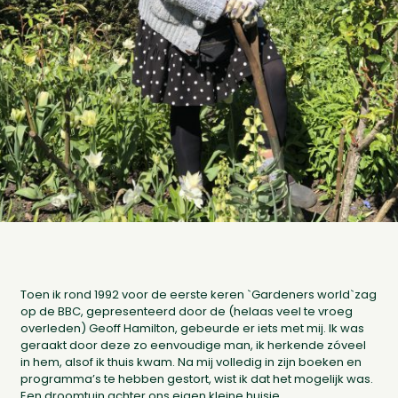
Toen ik rond 1992 voor de eerste keren `Gardeners world`zag
op de BBC, gepresenteerd door de (helaas veel te vroeg
overleden) Geoff Hamilton, gebeurde er iets met mij. Ik was
geraakt door deze zo eenvoudige man, ik herkende zóveel
in hem, alsof ik thuis kwam. Na mij volledig in zijn boeken en
programma’s te hebben gestort, wist ik dat het mogelijk was.
Een droomtuin achter ons eigen kleine huisje.