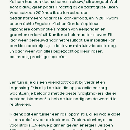
Kolham had een kleurschema in blauw/ citroengeel. Wel
écht blauw, geen paars. Prachtig bij de zacht grijze luiken.
Voor seizoen 2010 heb ik de terrasborder
getransformeerd naar roze-donkerrood, en in 2011 kwam
er een échte Engelse 'Kitchen Garden"op kleur,
bijzondere combinatie's maken van eenjarigen en
groenten en lei-fruit. Kan ik me helemaal in uitleven. Elk
jaar weer benieuwd naar het resultaat. De inspiratie kan
een klein boeketje zijn, dat ik van mijn tuinvriendin kreeg,
En daar weer van alles bijgezocht op kleur, rozen,
cosmea’s, prachtige lupine’s…...
Een tuin is je als een vriend tot troost, bij verdriet en
tegenslag. Er is altijd de tuin die op jou actie en zorg
wacht...en je beloond met de beste 'vrolijkmakers' die er
bestaan; bloemen! Ik heb de tuin nodig om de wereld te
relativeren,
Ik denk dat een tuinier een ras-optimist is, alles wat je doet
is een belofte voor de toekomst. Zaaien, planten, alles
voor straks.....Nieuwe plannen geven energie! Seizoen