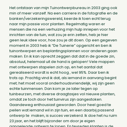
Het ontstaan van mijn Tuinontwerpbureau in 2003 ging ook
min of meer vanzelf. Na een carriere in de fotografie en de
banken/verzekeringswereld, keerde ik toen echt terug
naar mijn passie voor planten. Regelmatig waren er
mensen die na een verhuizing mijn hulp inriepen voor het
inrichten van de tuin, wat zou je erin zetten, heb je hier
geen leuk idee voor, hoe zou je dit doen. Op een gegeven
moment in 2003 heb ik “De Tuinerie” opgericht en ben ik
tuinontwerpen en beplantingsplannen voor anderen gaan
maken. En ik kan oprecht zeggen dat dat in de goede zin,
absoluut, helemaal uit de hand is gelopen! Vele mappen
met ontwerpen stapelen zich op, en het aantal dat
gerealiseerd wordt is echt hoog , wel 95%. Daar ben ik
trots op. Prachtig vind ik dat, als iemand in aanvang begint
met; het moet vooral onderhoudsvriendelijk, wij zijn geen
echte tuinmensen. Dan kom je ze later tegen op
tuinbeurzen, met diverse draagtasjes vol nieuwe planten,
omdat ze toch door het tuinvirus zijn aangestoken.
Gaandeweg enthousiast geworden. Door heel goed te
peilen wat iemand wil in zijn tuin, en een daarbij passend
ontwerp te maken, is succes verzekerd. Ik doe het nu ruim
23 jaar, en het blijft bijzonder om door je eigen
aangelegde ontwerp te lopen. En tevreden klanten is de