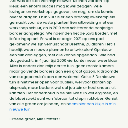
2011 was de start van mijn nieuwe "Kitchen Garden "op
kleur, een enorm succes mag ik wel zeggen. Vele
lezingen en workshops gegeven, en nog, om de kennis
over te dragen. En in 2017 is er een prachtig kwekersplein
gemaakt voor de vaste planten! Een uitbreiding met een
workshop schuur, en in 2019 een schitterende eenjarige
border aangelegd. We noemden het de Lava Border, met
liefde ingeplant. En wat is er begin 2021 op ons pad
gekomen? we zijn verhuist naar Drenthe, Zuidlaren. Het is
heerlijk weer nieuwe plannen te ontwikkelen! Op nieuw
een tuin aanleggen, met alle kennis opgedaan.
Wie had
dat gedacht , in 4 jaar tijd 2000 vierkante meter weer klaar.
Álles is anders dan mijn eerste tuin, geen rechte kamers
maar golvende borders aan een groot gazon. Ik droomde
van etageprimula’s aan een waterval. Gelukt! De nieuwe
tuin is niet meer open voor publiek, wel voor klanten op
afspraak, maar bedenk wel dat jou tuin er heel anders uit
kan zien. Het onderhoud in de nieuwe tuin valt erg mee, en
de bloei strekt echt van februari tot diep in oktober. Geniet
van alle groen om je heen, en n
eem hier een kijkje in m'n
nieuwe tuin.
Groene groet, Alie Stoffers!