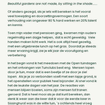
Beautiful gardens are not made, by sitting in the shade.......
Of anders gezegd, als je iets wilt bereiken is het vooral
veel toewijding en doorzettingsvermogen. Een soort
verhouding van ongeveer 80 % hard werken en 20% talent
en kennis.
Toen mijn vader met pensioen ging, kwamen mijn ouders
regelmatig een dagje helpen, dat is echt geweldig. Vele
handen maken licht werk. Het is ook altijd heel gezellig,
met een uitgebreide lunch op het gras. Doordat je steeds
meer ervaring krijgt, zie je elk jaar de vooruitgang en
verbetering.
In het begin vond ik het meedoen met de Open tuindagen
en het ontvangen van Tuinclubs best eng. Mensen lopen
door je tuin, maar dat is een beetje of ze door je ziel
lopen. Als je je zo verbonden voelt met een lapje grond, is
het openstellen voor publiek heel bijzonder. Al snel vond ik
het de leukste dagen van het jaar. De reacties van
mensen blijven boeien, soms zijn mensen tot tranen
geroerd. Dat is heel mooi als je dat kunt bereiken, dan
denk ik weer aan die keer dat ik voor de eerste keer in
Sissinghurst was in de witte tuin, ´s ochtends heel vroeg