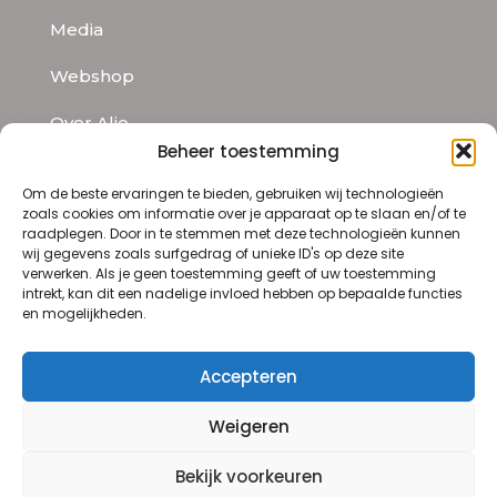
Media
Webshop
Over Alie
Beheer toestemming
Contact
Om de beste ervaringen te bieden, gebruiken wij technologieën
zoals cookies om informatie over je apparaat op te slaan en/of te
raadplegen. Door in te stemmen met deze technologieën kunnen
Contact
wij gegevens zoals surfgedrag of unieke ID's op deze site
verwerken. Als je geen toestemming geeft of uw toestemming
De Tuinerie
intrekt, kan dit een nadelige invloed hebben op bepaalde functies
Schipborgerweg 93
en mogelijkheden.
9471 PS Zuidlaren
06 201 903 67
Accepteren
info@de-tuinerie.nl
Weigeren
Bekijk voorkeuren