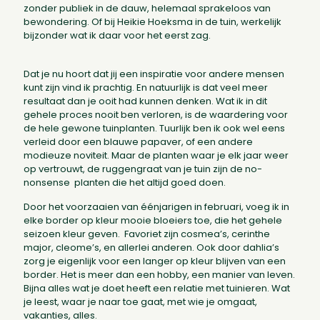
zonder publiek in de dauw, helemaal sprakeloos van
bewondering. Of bij Heikie Hoeksma in de tuin, werkelijk
bijzonder wat ik daar voor het eerst zag.
Dat je nu hoort dat jij een inspiratie voor andere mensen
kunt zijn vind ik prachtig. En natuurlijk is dat veel meer
resultaat dan je ooit had kunnen denken. Wat ik in dit
gehele proces nooit ben verloren, is de waardering voor
de hele gewone tuinplanten. Tuurlijk ben ik ook wel eens
verleid door een blauwe papaver, of een andere
modieuze noviteit. Maar de planten waar je elk jaar weer
op vertrouwt, de ruggengraat van je tuin zijn de no-
nonsense planten die het altijd goed doen.
Door het voorzaaien van éénjarigen in februari, voeg ik in
elke border op kleur mooie bloeiers toe, die het gehele
seizoen kleur geven. Favoriet zijn cosmea’s, cerinthe
major, cleome’s, en allerlei anderen. Ook door dahlia’s
zorg je eigenlijk voor een langer op kleur blijven van een
border. Het is meer dan een hobby, een manier van leven.
Bijna alles wat je doet heeft een relatie met tuinieren. Wat
je leest, waar je naar toe gaat, met wie je omgaat,
vakanties, alles.