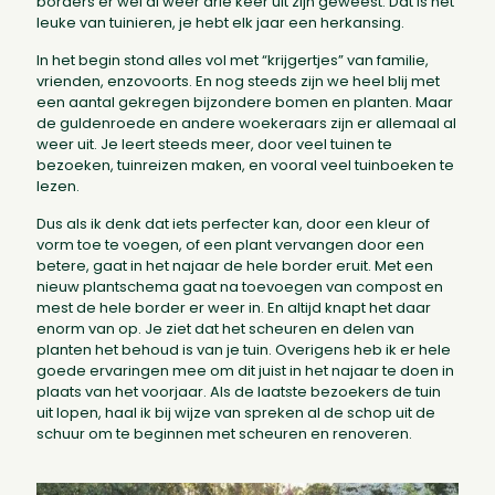
borders er wel al weer drie keer uit zijn geweest. Dat is het
leuke van tuinieren, je hebt elk jaar een herkansing.
In het begin stond alles vol met “krijgertjes” van familie,
vrienden, enzovoorts. En nog steeds zijn we heel blij met
een aantal gekregen bijzondere bomen en planten. Maar
de guldenroede en andere woekeraars zijn er allemaal al
weer uit. Je leert steeds meer, door veel tuinen te
bezoeken, tuinreizen maken, en vooral veel tuinboeken te
lezen.
Dus als ik denk dat iets perfecter kan, door een kleur of
vorm toe te voegen, of een plant vervangen door een
betere, gaat in het najaar de hele border eruit. Met een
nieuw plantschema gaat na toevoegen van compost en
mest de hele border er weer in. En altijd knapt het daar
enorm van op. Je ziet dat het scheuren en delen van
planten het behoud is van je tuin. Overigens heb ik er hele
goede ervaringen mee om dit juist in het najaar te doen in
plaats van het voorjaar. Als de laatste bezoekers de tuin
uit lopen, haal ik bij wijze van spreken al de schop uit de
schuur om te beginnen met scheuren en renoveren.