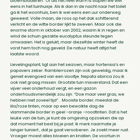
bloembladeren. Of als het heel warm is slapen we wel
eens in het tuinhuisje. Als ik dan in de nacht naar het toilet
ga ik het woonhuis, ben ik wel eens een uur onderweg
geweest. Volle maan, de roos op het dak schitterend
verlicht en de witte border lijkt te zweven. Maar ook die
enorme storm in oktober van 2002, waarin ik in regen en
wind de schuin gezakte eucalyptus steunde tegen
omwaaien. Het is gelukt, maar diezelfde winter heeft de
vorst hem toch nog geveld. De natuur heeft altijd het
laatste woord.
Lievelingsplant; ligt aan het seizoen, maar hortensia’s en
papavers zeker. Ramblerrozen zijn ook geweldig, maar ik
geniet evengoed van een viooltje. Nepata sibirica zou ik
ook niet graag missen. Grootste tuin misverstand; Dat een
vijver veel onderhoud vergt, en een gazon
onderhoudsvriendelijk zou zijn. ”Doe maar veel gras, we
hebben niet zoveel tijd” . Mooiste border; meestal de
lila/roze tinten, maar op een bewolkte dag de
vlammende border in geel -oranje –roodtinten. Dat is het
leuke van de tuin, je kunt de omgeving opzoeken die op
dat moment het best bij je past. Ik merk naarmate je
langer tuiniert , dat je gaat versoberen. Je zoekt meer rust.
Vroeger moest alles bloeien en knallen. De voortuin in