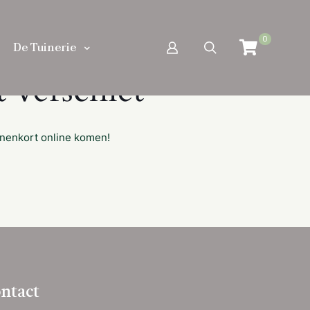
0
De Tuinerie
 verschiet
nnenkort online komen!
ntact