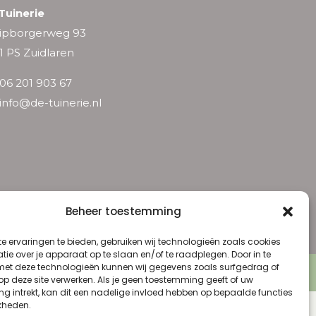
Tuinerie
ipborgerweg 93
1 PS Zuidlaren
06 201 903 67
info@de-tuinerie.nl
Beheer toestemming
e ervaringen te bieden, gebruiken wij technologieën zoals cookies
ie over je apparaat op te slaan en/of te raadplegen. Door in te
t deze technologieën kunnen wij gegevens zoals surfgedrag of
 Voorwaarden
 op deze site verwerken. Als je geen toestemming geeft of uw
g intrekt, kan dit een nadelige invloed hebben op bepaalde functies
kheden.