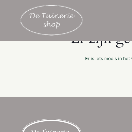
Er zijn g
Er is iets moois in h