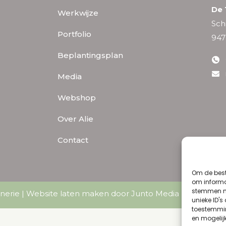
De 
Werkwijze
Sch
Portfolio
947
Beplantingsplan
Media
Webshop
Over Alie
Contact
Om de best
om informat
stemmen me
nerie |
Website laten maken door Junto Media
|
Algemene
unieke ID's
toestemmin
en mogelij