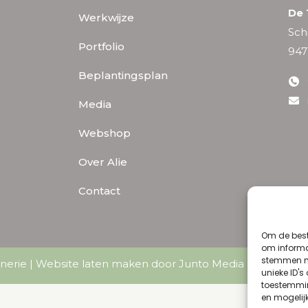
De 
Werkwijze
Sch
Portfolio
947
Beplantingsplan
Media
Webshop
Over Alie
Contact
Om de best
om informat
stemmen me
nerie |
Website laten maken door Junto Media
|
Algemene
unieke ID's
toestemmin
en mogelij