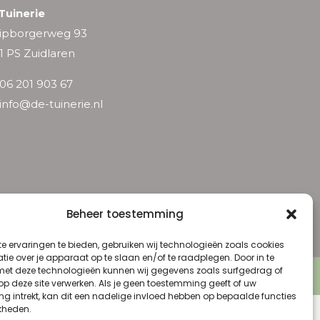
Tuinerie
ipborgerweg 93
1 PS Zuidlaren
06 201 903 67
info@de-tuinerie.nl
Beheer toestemming
e ervaringen te bieden, gebruiken wij technologieën zoals cookies
ie over je apparaat op te slaan en/of te raadplegen. Door in te
t deze technologieën kunnen wij gegevens zoals surfgedrag of
 Voorwaarden
 op deze site verwerken. Als je geen toestemming geeft of uw
g intrekt, kan dit een nadelige invloed hebben op bepaalde functies
kheden.