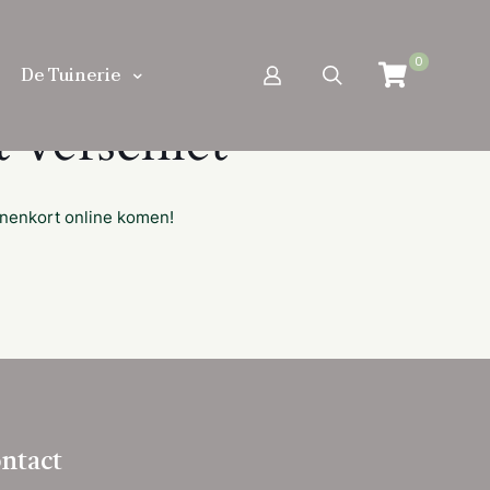
0
De Tuinerie
 verschiet
nnenkort online komen!
ntact