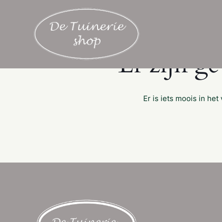
Er zijn g
Er is iets moois in h