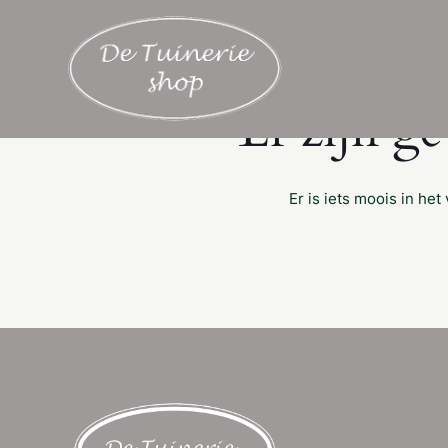
Er zijn g
Er is iets moois in h