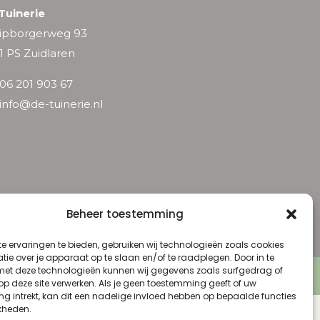
Tuinerie
ipborgerweg 93
1 PS Zuidlaren
06 201 903 67
info@de-tuinerie.nl
Beheer toestemming
e ervaringen te bieden, gebruiken wij technologieën zoals cookies
ie over je apparaat op te slaan en/of te raadplegen. Door in te
t deze technologieën kunnen wij gegevens zoals surfgedrag of
 Voorwaarden
 op deze site verwerken. Als je geen toestemming geeft of uw
g intrekt, kan dit een nadelige invloed hebben op bepaalde functies
kheden.