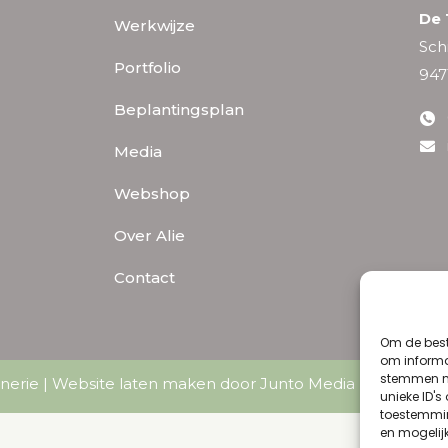
De 
Werkwijze
Sch
Portfolio
947
Beplantingsplan
Media
Webshop
Over Alie
Contact
Om de best
om informat
stemmen me
nerie |
Website laten maken door Junto Media
|
Algemene
unieke ID's
toestemmin
en mogelij