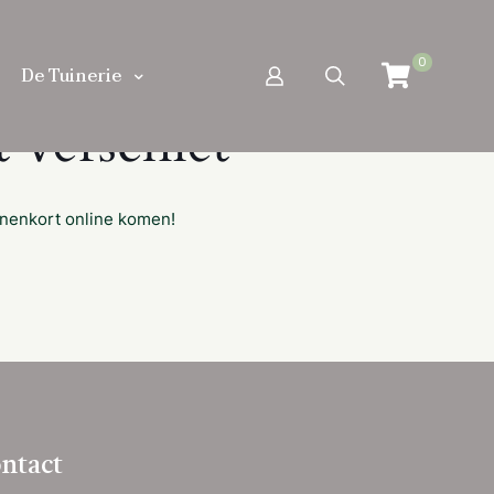
0
De Tuinerie
 verschiet
nnenkort online komen!
ntact