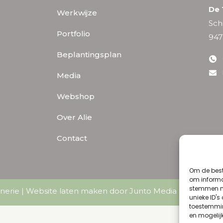
De 
Werkwijze
Sch
Portfolio
947
Beplantingsplan
Media
Webshop
Over Alie
Contact
Om de best
om informat
stemmen me
nerie |
Website laten maken door Junto Media
|
Algemene
unieke ID's
toestemmin
en mogelij