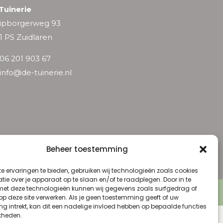
Tuinerie
ipborgerweg 93
1 PS Zuidlaren
06 201 903 67
info@de-tuinerie.nl
Beheer toestemming
e ervaringen te bieden, gebruiken wij technologieën zoals cookies
ie over je apparaat op te slaan en/of te raadplegen. Door in te
t deze technologieën kunnen wij gegevens zoals surfgedrag of
 Voorwaarden
 op deze site verwerken. Als je geen toestemming geeft of uw
g intrekt, kan dit een nadelige invloed hebben op bepaalde functies
kheden.