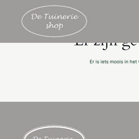
Er zijn g
Er is iets moois in h