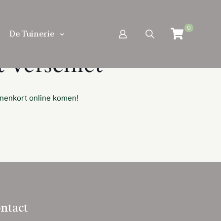
0
De Tuinerie
 verschiet
nnenkort online komen!
ntact