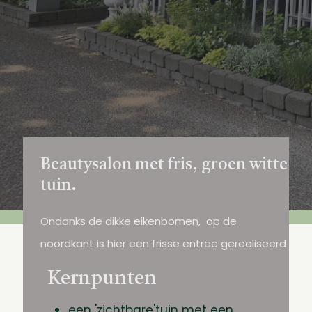
Beautysalon met fris, groen witte
tuin.
Ondanks de dikke eikenbomen, op de
noordkant is hier een frisse entree gerealiseerd
bij een prachtige schoonheidssalon. Contrast
Kernpunten
in zwart/wit ,met elk seizoen andere planten
een 'zichtbare'tuin met een
die kleur geven. Niet de eenvoudigste situatie,