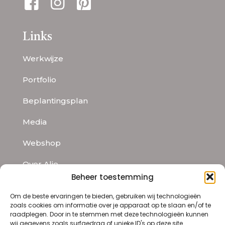
Links
Werkwijze
Portfolio
Beplantingsplan
Media
Webshop
Over Alie
Beheer toestemming
Contact
Om de beste ervaringen te bieden, gebruiken wij technologieën
zoals cookies om informatie over je apparaat op te slaan en/of te
raadplegen. Door in te stemmen met deze technologieën kunnen
Contact
wij gegevens zoals surfgedrag of unieke ID's op deze site