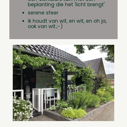
beplanting die het 'licht brengt'
onder eikenbomen op het noorden met een
serene sfeer
vleugje ochtendzon. Wél gelukt!
ik houdt van wit, en wit, en oh ja,
ook van wit.;-)